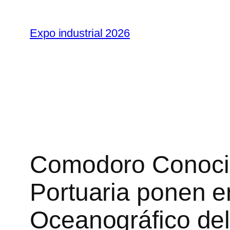
Saltar
al
Expo industrial 2026
contenido
Comodoro Conocim
Portuaria ponen e
Oceanográfico del